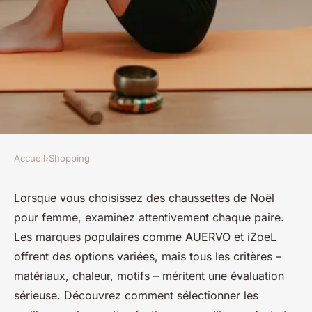
Accueil
›
Shopping
SHOPPING
Chaussettes de noël pour
Lorsque vous choisissez des chaussettes de Noël
pour femme, examinez attentivement chaque paire.
femme : vérifiez bien la paire
Les marques populaires comme AUERVO et iZoeL
que vous voulez acheter
offrent des options variées, mais tous les critères –
matériaux, chaleur, motifs – méritent une évaluation
Lya
•
28 juillet 2024
•
6 min de lecture
sérieuse. Découvrez comment sélectionner les